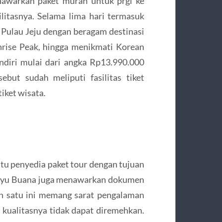
nawarkan paket murah untuk prgi ke
ilitasnya. Selama lima hari termasuk
i Pulau Jeju dengan beragam destinasi
unrise Peak, hingga menikmati Korean
ndiri mulai dari angka Rp13.990.000
but sudah meliputi fasilitas tiket
iket wisata.
tu penyedia paket tour dengan tujuan
 Bayu Buana juga menawarkan dokumen
gen satu ini memang sarat pengalaman
a kualitasnya tidak dapat diremehkan.