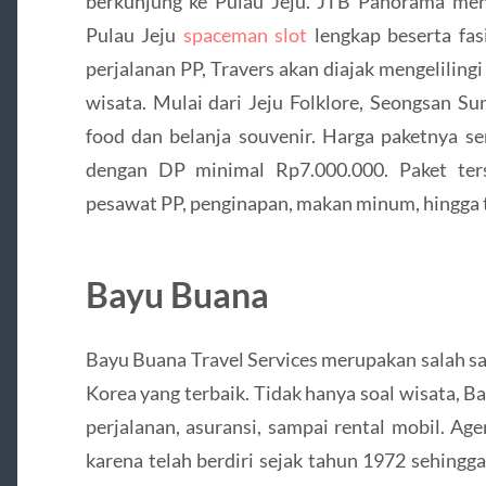
berkunjung ke Pulau Jeju. JTB Panorama me
Pulau Jeju
spaceman slot
lengkap beserta fas
perjalanan PP, Travers akan diajak mengeliling
wisata. Mulai dari Jeju Folklore, Seongsan S
food dan belanja souvenir. Harga paketnya se
dengan DP minimal Rp7.000.000. Paket terse
pesawat PP, penginapan, makan minum, hingga t
Bayu Buana
Bayu Buana Travel Services merupakan salah sa
Korea yang terbaik. Tidak hanya soal wisata,
perjalanan, asuransi, sampai rental mobil. A
karena telah berdiri sejak tahun 1972 sehingg