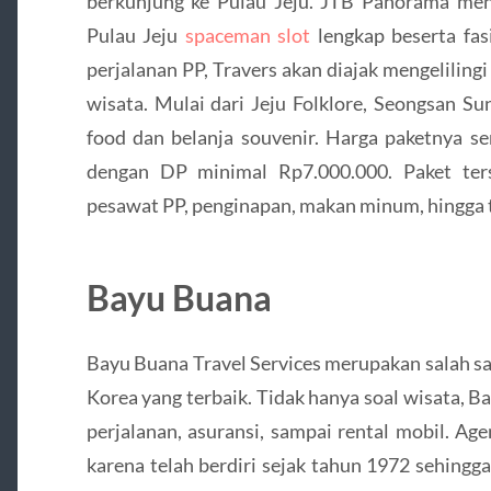
berkunjung ke Pulau Jeju. JTB Panorama me
Pulau Jeju
spaceman slot
lengkap beserta fas
perjalanan PP, Travers akan diajak mengeliling
wisata. Mulai dari Jeju Folklore, Seongsan S
food dan belanja souvenir. Harga paketnya se
dengan DP minimal Rp7.000.000. Paket terse
pesawat PP, penginapan, makan minum, hingga t
Bayu Buana
Bayu Buana Travel Services merupakan salah sa
Korea yang terbaik. Tidak hanya soal wisata,
perjalanan, asuransi, sampai rental mobil. A
karena telah berdiri sejak tahun 1972 sehingg