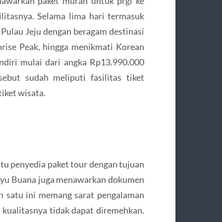
nawarkan paket murah untuk prgi ke
ilitasnya. Selama lima hari termasuk
i Pulau Jeju dengan beragam destinasi
unrise Peak, hingga menikmati Korean
ndiri mulai dari angka Rp13.990.000
but sudah meliputi fasilitas tiket
iket wisata.
tu penyedia paket tour dengan tujuan
 Bayu Buana juga menawarkan dokumen
gen satu ini memang sarat pengalaman
a kualitasnya tidak dapat diremehkan.