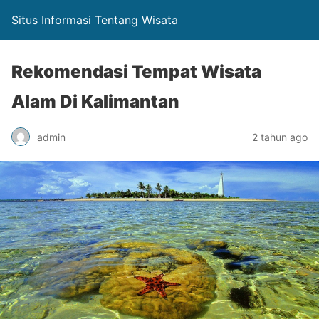
Situs Informasi Tentang Wisata
Rekomendasi Tempat Wisata
Alam Di Kalimantan
admin
2 tahun ago