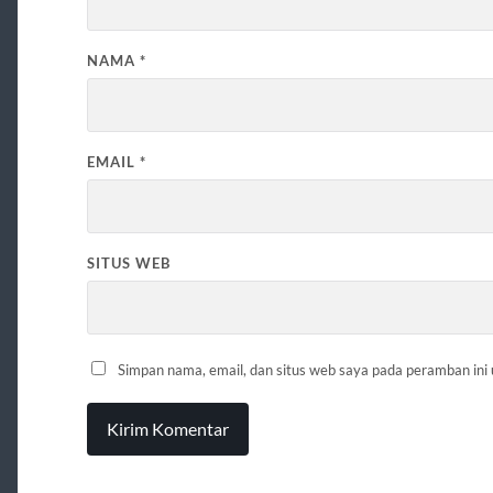
NAMA
*
EMAIL
*
SITUS WEB
Simpan nama, email, dan situs web saya pada peramban ini