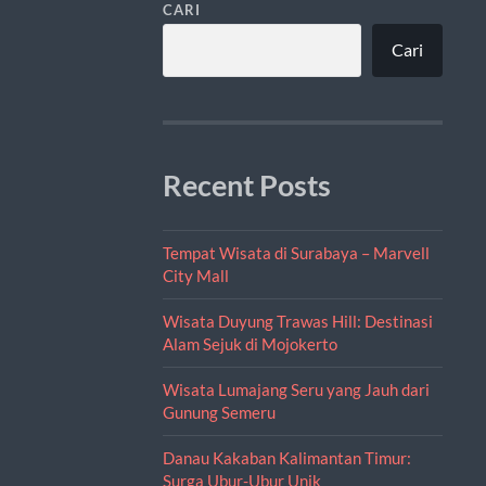
CARI
Cari
Recent Posts
Tempat Wisata di Surabaya – Marvell
City Mall
Wisata Duyung Trawas Hill: Destinasi
Alam Sejuk di Mojokerto
Wisata Lumajang Seru yang Jauh dari
Gunung Semeru
Danau Kakaban Kalimantan Timur:
Surga Ubur-Ubur Unik