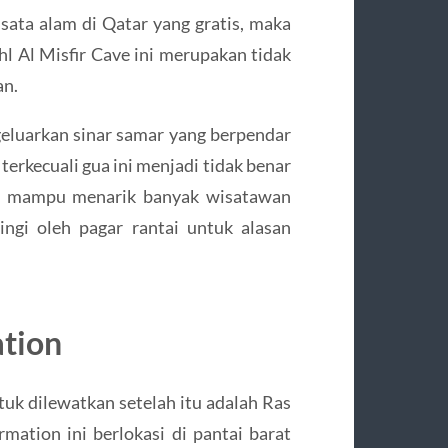
sata alam di Qatar yang gratis, maka
l Al Misfir Cave ini merupakan tidak
an.
geluarkan sinar samar yang berpendar
terkecuali gua ini menjadi tidak benar
dan mampu menarik banyak wisatawan
lingi oleh pagar rantai untuk alasan
ation
tuk dilewatkan setelah itu adalah Ras
ation ini berlokasi di pantai barat