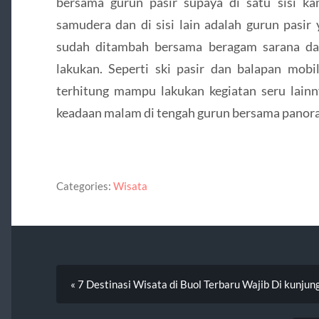
bersama gurun pasir supaya di satu sisi 
samudera dan di sisi lain adalah gurun pasir 
sudah ditambah bersama beragam sarana d
lakukan. Seperti ski pasir dan balapan mobi
terhitung mampu lakukan kegiatan seru lain
keadaan malam di tengah gurun bersama panor
Categories:
Wisata
« 7 Destinasi Wisata di Buol Terbaru Wajib Di kunju