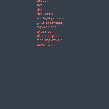
slot777
slot
slot
slot bonus
starlight princess
gates of olympus
rajamahjong
situs slot
situs slot gacor
mahjong ways 2
spaceman