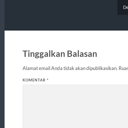
De
Tinggalkan Balasan
Alamat email Anda tidak akan dipublikasikan.
Ruas
KOMENTAR
*