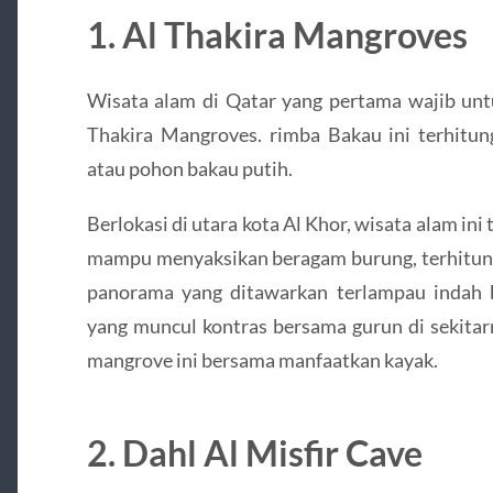
1. Al Thakira Mangroves
Wisata alam di Qatar yang pertama wajib un
Thakira Mangroves. rimba Bakau ini terhitun
atau pohon bakau putih.
Berlokasi di utara kota Al Khor, wisata alam i
mampu menyaksikan beragam burung, terhitung 
panorama yang ditawarkan terlampau indah b
yang muncul kontras bersama gurun di sekita
mangrove ini bersama manfaatkan kayak.
2. Dahl Al Misfir Cave