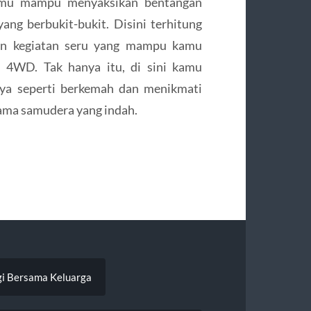
kamu mampu menyaksikan bentangan
yang berbukit-bukit. Disini terhitung
an kegiatan seru yang mampu kamu
l 4WD. Tak hanya itu, di sini kamu
nya seperti berkemah dan menikmati
ama samudera yang indah.
ngi Bersama Keluarga