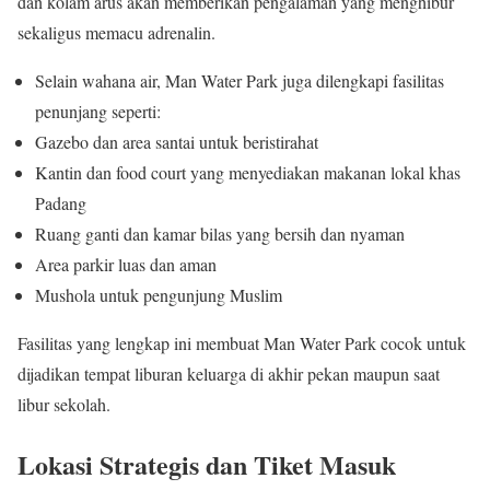
dan kolam arus akan memberikan pengalaman yang menghibur
sekaligus memacu adrenalin.
Selain wahana air, Man Water Park juga dilengkapi fasilitas
penunjang seperti:
Gazebo dan area santai untuk beristirahat
Kantin dan food court yang menyediakan makanan lokal khas
Padang
Ruang ganti dan kamar bilas yang bersih dan nyaman
Area parkir luas dan aman
Mushola untuk pengunjung Muslim
Fasilitas yang lengkap ini membuat Man Water Park cocok untuk
dijadikan tempat liburan keluarga di akhir pekan maupun saat
libur sekolah.
Lokasi Strategis dan Tiket Masuk