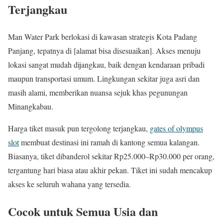
Terjangkau
Man Water Park berlokasi di kawasan strategis Kota Padang
Panjang, tepatnya di [alamat bisa disesuaikan]. Akses menuju
lokasi sangat mudah dijangkau, baik dengan kendaraan pribadi
maupun transportasi umum. Lingkungan sekitar juga asri dan
masih alami, memberikan nuansa sejuk khas pegunungan
Minangkabau.
Harga tiket masuk pun tergolong terjangkau,
gates of olympus
slot
membuat destinasi ini ramah di kantong semua kalangan.
Biasanya, tiket dibanderol sekitar Rp25.000–Rp30.000 per orang,
tergantung hari biasa atau akhir pekan. Tiket ini sudah mencakup
akses ke seluruh wahana yang tersedia.
Cocok untuk Semua Usia dan