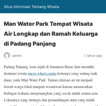
Situs Informasi Tentang Wisata
Man Water Park Tempat Wisata
Air Lengkap dan Ramah Keluarga
di Padang Panjang
admin
1 tahun ago
Padang Panjang, kota sejuk di Sumatera Barat, kini memiliki
destinasi wisata
mega wheel casino
keluarga yang sedang naik
daun, yaitu Man Water Park. Taman rekreasi air ini menjadi
favorit warga lokal maupun wisatawan karena menawarkan
berbagai wahana menyenangkan yang cocok untuk semua usia.
Lokasinya yang strategis dan pemandangan alam yang indah