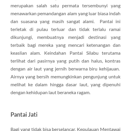
merupakan salah satu permata tersembunyi yang
menawarkan pemandangan alam yang luar biasa indah
dan suasana yang masih sangat alami. Pantai ini
terletak di pulau terluar dan tidak terlalu ramai
dikunjungi, membuatnya menjadi destinasi yang
terbaik bagi mereka yang mencari ketenangan dan
keaslian alam. Keindahan Pantai Silabu terutama
terlihat dari pasirnya yang putih dan halus, kontras
dengan air laut yang jernih berwarna biru kehijauan.
Airnya yang bersih memungkinkan pengunjung untuk
melihat ke dalam hingga dasar laut, yang dipenuhi
dengan kehidupan laut beraneka ragam.
Pantai Jati
Bagi yang tidak bisa berselancar, Kepulauan Mentawai