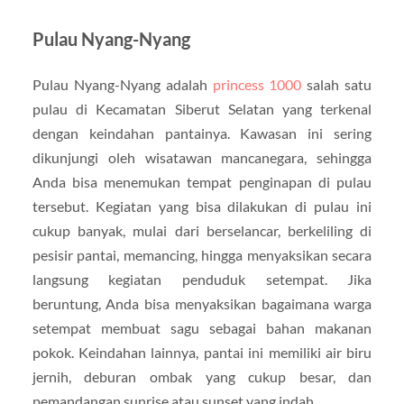
Pulau Nyang-Nyang
Pulau Nyang-Nyang adalah
princess 1000
salah satu
pulau di Kecamatan Siberut Selatan yang terkenal
dengan keindahan pantainya. Kawasan ini sering
dikunjungi oleh wisatawan mancanegara, sehingga
Anda bisa menemukan tempat penginapan di pulau
tersebut. Kegiatan yang bisa dilakukan di pulau ini
cukup banyak, mulai dari berselancar, berkeliling di
pesisir pantai, memancing, hingga menyaksikan secara
langsung kegiatan penduduk setempat. Jika
beruntung, Anda bisa menyaksikan bagaimana warga
setempat membuat sagu sebagai bahan makanan
pokok. Keindahan lainnya, pantai ini memiliki air biru
jernih, deburan ombak yang cukup besar, dan
pemandangan sunrise atau sunset yang indah.