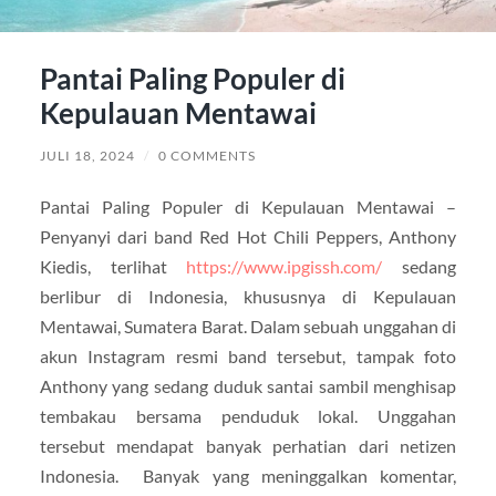
Pantai Paling Populer di
Kepulauan Mentawai
JULI 18, 2024
/
0 COMMENTS
Pantai Paling Populer di Kepulauan Mentawai –
Penyanyi dari band Red Hot Chili Peppers, Anthony
Kiedis, terlihat
https://www.ipgissh.com/
sedang
berlibur di Indonesia, khususnya di Kepulauan
Mentawai, Sumatera Barat. Dalam sebuah unggahan di
akun Instagram resmi band tersebut, tampak foto
Anthony yang sedang duduk santai sambil menghisap
tembakau bersama penduduk lokal. Unggahan
tersebut mendapat banyak perhatian dari netizen
Indonesia. Banyak yang meninggalkan komentar,