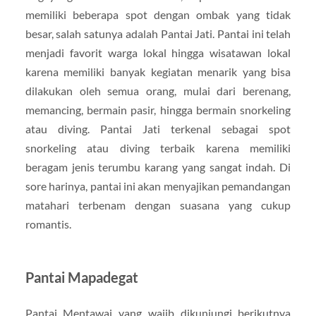
memiliki beberapa spot dengan ombak yang tidak
besar, salah satunya adalah Pantai Jati. Pantai ini telah
menjadi favorit warga lokal hingga wisatawan lokal
karena memiliki banyak kegiatan menarik yang bisa
dilakukan oleh semua orang, mulai dari berenang,
memancing, bermain pasir, hingga bermain snorkeling
atau diving. Pantai Jati terkenal sebagai spot
snorkeling atau diving terbaik karena memiliki
beragam jenis terumbu karang yang sangat indah. Di
sore harinya, pantai ini akan menyajikan pemandangan
matahari terbenam dengan suasana yang cukup
romantis.
Pantai Mapadegat
Pantai Mentawai yang wajib dikunjungi berikutnya