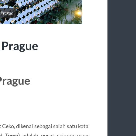
 Prague
 Prague
Prague
 Ceko, dikenal sebagai salah satu kota
ld Town)
adalah pusat sejarah yang