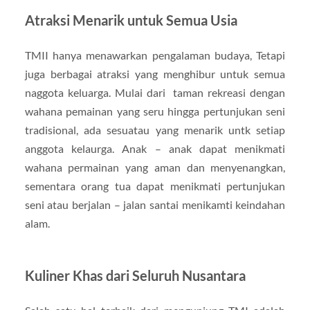
Atraksi Menarik untuk Semua Usia
TMII hanya menawarkan pengalaman budaya, Tetapi
juga berbagai atraksi yang menghibur untuk semua
naggota keluarga. Mulai dari taman rekreasi dengan
wahana pemainan yang seru hingga pertunjukan seni
tradisional, ada sesuatau yang menarik untk setiap
anggota kelaurga. Anak – anak dapat menikmati
wahana permainan yang aman dan menyenangkan,
sementara orang tua dapat menikmati pertunjukan
seni atau berjalan – jalan santai menikamti keindahan
alam.
Kuliner Khas dari Seluruh Nusantara