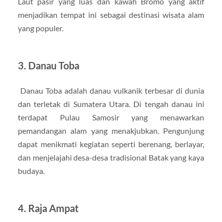
Laut pasir yang luas dan kawah Bromo yang aktif
menjadikan tempat ini sebagai destinasi wisata alam
yang populer.
3. Danau Toba
Danau Toba adalah danau vulkanik terbesar di dunia
dan terletak di Sumatera Utara. Di tengah danau ini
terdapat Pulau Samosir yang menawarkan
pemandangan alam yang menakjubkan. Pengunjung
dapat menikmati kegiatan seperti berenang, berlayar,
dan menjelajahi desa-desa tradisional Batak yang kaya
budaya.
4. Raja Ampat