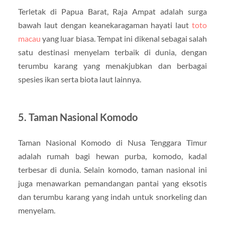
Terletak di Papua Barat, Raja Ampat adalah surga
bawah laut dengan keanekaragaman hayati laut
toto
macau
yang luar biasa. Tempat ini dikenal sebagai salah
satu destinasi menyelam terbaik di dunia, dengan
terumbu karang yang menakjubkan dan berbagai
spesies ikan serta biota laut lainnya.
5. Taman Nasional Komodo
Taman Nasional Komodo di Nusa Tenggara Timur
adalah rumah bagi hewan purba, komodo, kadal
terbesar di dunia. Selain komodo, taman nasional ini
juga menawarkan pemandangan pantai yang eksotis
dan terumbu karang yang indah untuk snorkeling dan
menyelam.