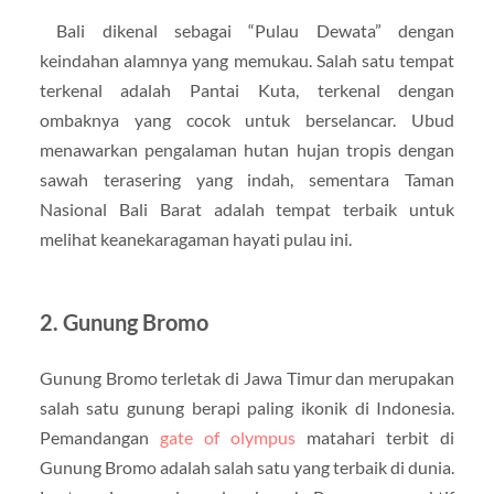
Bali dikenal sebagai “Pulau Dewata” dengan
keindahan alamnya yang memukau. Salah satu tempat
terkenal adalah Pantai Kuta, terkenal dengan
ombaknya yang cocok untuk berselancar. Ubud
menawarkan pengalaman hutan hujan tropis dengan
sawah terasering yang indah, sementara Taman
Nasional Bali Barat adalah tempat terbaik untuk
melihat keanekaragaman hayati pulau ini.
2. Gunung Bromo
Gunung Bromo terletak di Jawa Timur dan merupakan
salah satu gunung berapi paling ikonik di Indonesia.
Pemandangan
gate of olympus
matahari terbit di
Gunung Bromo adalah salah satu yang terbaik di dunia.